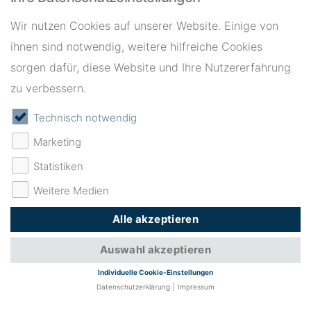
Für Ärzte
Wir nutzen Cookies auf unserer Website. Einige von
Über Evidia
ihnen sind notwendig, weitere hilfreiche Cookies
sorgen dafür, diese Website und Ihre Nutzererfahrung
Service
zu verbessern.
Technisch notwendig
Marketing
Statistiken
Weitere Medien
©
Evidia 2026
Alle akzeptieren
Impressum
Datenschutz
Evidia Sweden
Evidia Norway
4ways
Auswahl akzeptieren
Individuelle Cookie-Einstellungen
Datenschutzerklärung
Impressum