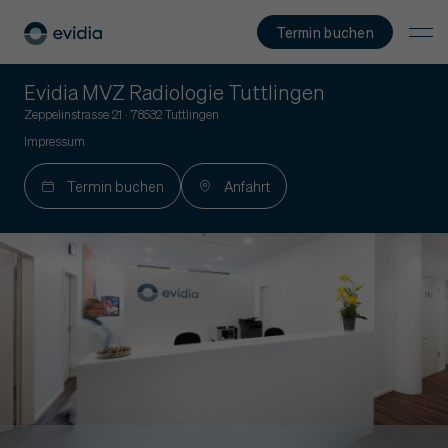
Termin buchen
Evidia MVZ Radiologie Tuttlingen
Zeppelinstrasse 21 · 78532 Tuttlingen
Impressum
Termin buchen
Anfahrt