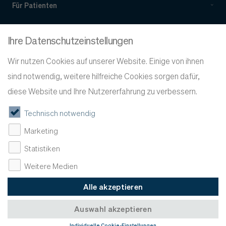
Für Patienten
Für Ärzte
Ihre Datenschutzeinstellungen
Über Evidia
Wir nutzen Cookies auf unserer Website. Einige von ihnen
sind notwendig, weitere hilfreiche Cookies sorgen dafür,
Service
diese Website und Ihre Nutzererfahrung zu verbessern.
Technisch notwendig
Marketing
Statistiken
Weitere Medien
©
Evidia 2026
Alle akzeptieren
Impressum
Datenschutz
Evidia Sweden
Evidia Norway
4ways
Auswahl akzeptieren
Individuelle Cookie-Einstellungen