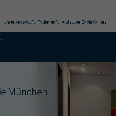
Unser Angebot
Für Patienten
Für Ärzte
Über Evidia
Karriere
n
gie München