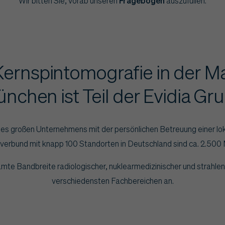
Wir bitten Sie, vorab unseren
Fragebogen
auszufüllen.
 Kernspintomografie in der M
ünchen ist Teil der Evidia Gr
ines großen Unternehmens mit der persönlichen Betreuung einer lo
erbund mit knapp 100 Standorten in Deutschland sind ca. 2.500 M
mte Bandbreite radiologischer, nuklearmedizinischer und strahle
verschiedensten Fachbereichen an.