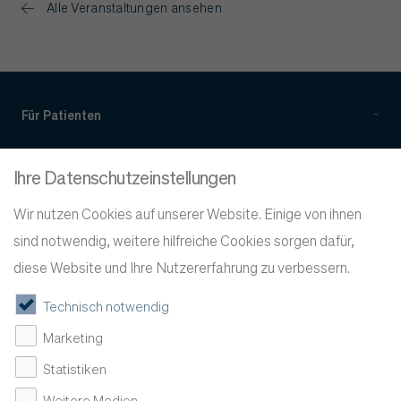
Alle Veranstaltungen ansehen
Für Patienten
Für Ärzte
Ihre Datenschutzeinstellungen
Über Evidia
Wir nutzen Cookies auf unserer Website. Einige von ihnen
sind notwendig, weitere hilfreiche Cookies sorgen dafür,
Service
diese Website und Ihre Nutzererfahrung zu verbessern.
Technisch notwendig
Marketing
Statistiken
Weitere Medien