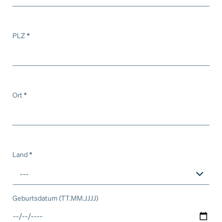
PLZ
*
Ort
*
Land
*
---
Geburtsdatum (TT.MM.JJJJ)