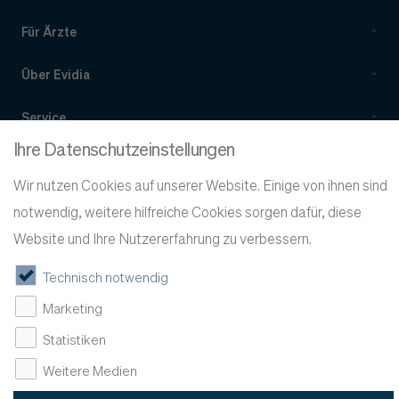
Für Ärzte
Über Evidia
Service
Ihre Datenschutzeinstellungen
Wir nutzen Cookies auf unserer Website. Einige von ihnen sind
notwendig, weitere hilfreiche Cookies sorgen dafür, diese
Website und Ihre Nutzererfahrung zu verbessern.
Technisch notwendig
©
Evidia 2026
Marketing
Impressum
Datenschutz
Evidia Sweden
Evidia Norway
4ways
Statistiken
Weitere Medien