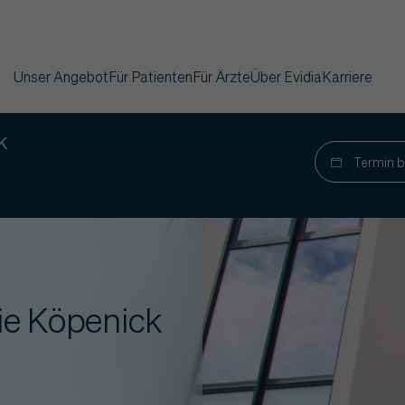
Unser Angebot
Für Patienten
Für Ärzte
Über Evidia
Karriere
k
Termin 
ie Köpenick