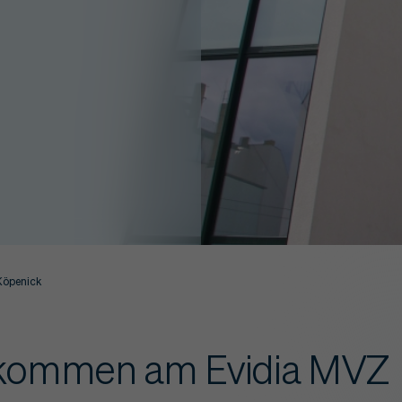
Köpenick
llkommen am Evidia MVZ