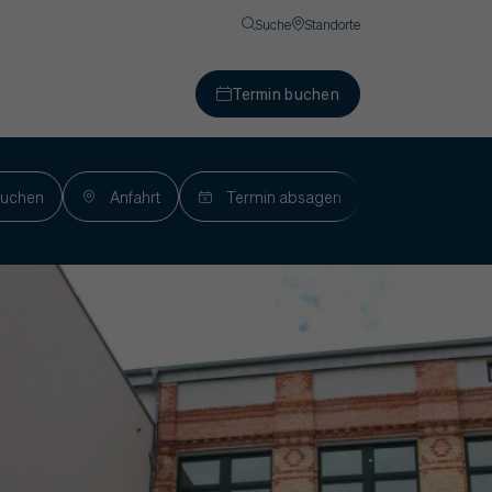
Suche
Standorte
Termin buchen
buchen
Anfahrt
Termin absagen