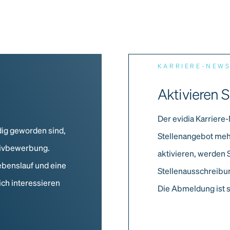
KARRIERE-NEW
Aktivieren S
Der evidia Karriere-
dig geworden sind,
Stellenangebot meh
ativbewerbung.
aktivieren, werden 
ebenslauf und eine
Stellenausschreibun
ich interessieren
Die Abmeldung ist s