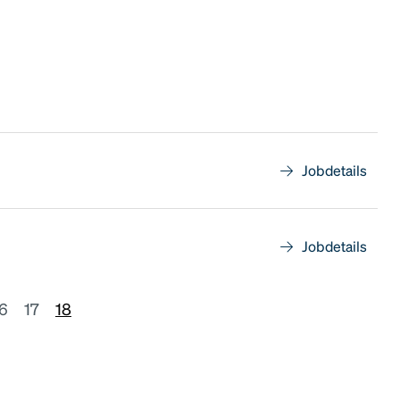
Jobdetails
Jobdetails
6
17
18