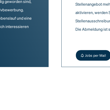
dig geworden sind,
Stellenangebot meh
ativbewerbung.
aktivieren, werden 
ebenslauf und eine
Stellenausschreibun
ich interessieren
Die Abmeldung ist s
Jobs per Mail