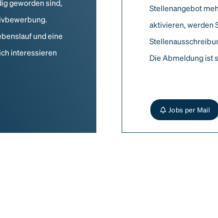
dig geworden sind,
Stellenangebot meh
ativbewerbung.
aktivieren, werden 
ebenslauf und eine
Stellenausschreibun
ich interessieren
Die Abmeldung ist s
Jobs per Mail