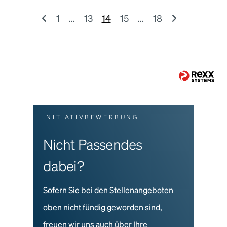
1
...
13
14
15
...
18
INITIATIVBEWERBUNG
Nicht Passendes
dabei?
Sofern Sie bei den Stellenangeboten
oben nicht fündig geworden sind,
freuen wir uns auch über Ihre