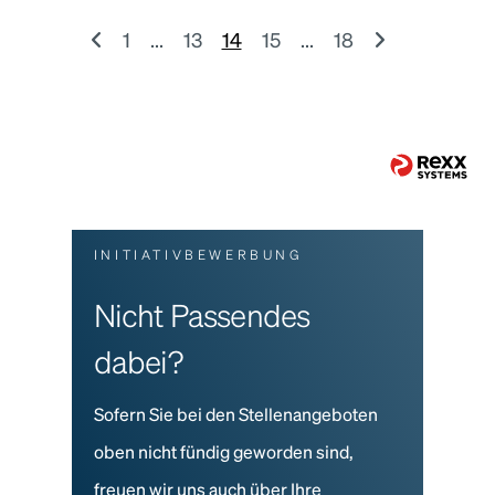
1
...
13
14
15
...
18
INITIATIVBEWERBUNG
Nicht Passendes
dabei?
Sofern Sie bei den Stellenangeboten
oben nicht fündig geworden sind,
freuen wir uns auch über Ihre