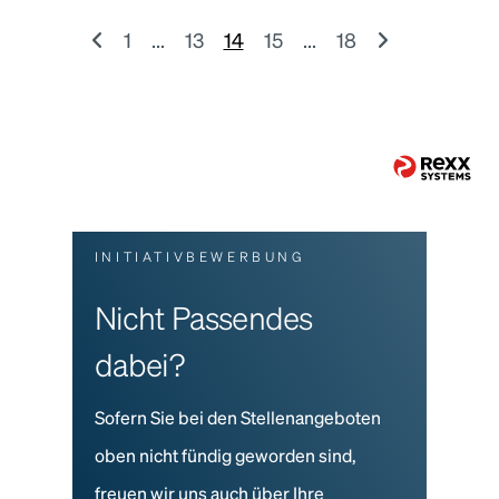
1
...
13
14
15
...
18
INITIATIVBEWERBUNG
Nicht Passendes
dabei?
Sofern Sie bei den Stellenangeboten
oben nicht fündig geworden sind,
freuen wir uns auch über Ihre