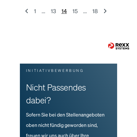
1
...
13
14
15
...
18
INITIATIVBEWERBUNG
Nicht Passendes
dabei?
Sofern Sie bei den Stellenangeboten
oben nicht fündig geworden sind,
freuen wir uns auch über Ihre