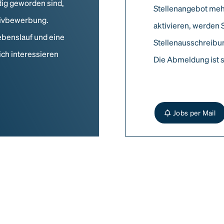
dig geworden sind,
Stellenangebot meh
ativbewerbung.
aktivieren, werden 
ebenslauf und eine
Stellenausschreibun
ich interessieren
Die Abmeldung ist s
Jobs per Mail