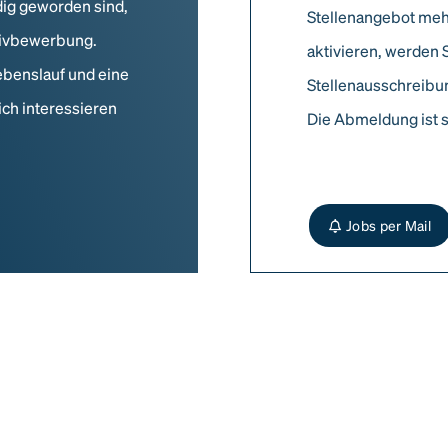
dig geworden sind,
Stellenangebot meh
ativbewerbung.
aktivieren, werden 
ebenslauf und eine
Stellenausschreibun
ich interessieren
Die Abmeldung ist s
Jobs per Mail