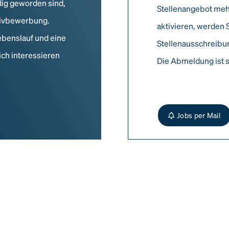
dig geworden sind,
Stellenangebot meh
ativbewerbung.
aktivieren, werden 
ebenslauf und eine
Stellenausschreibun
ich interessieren
Die Abmeldung ist s
Jobs per Mail