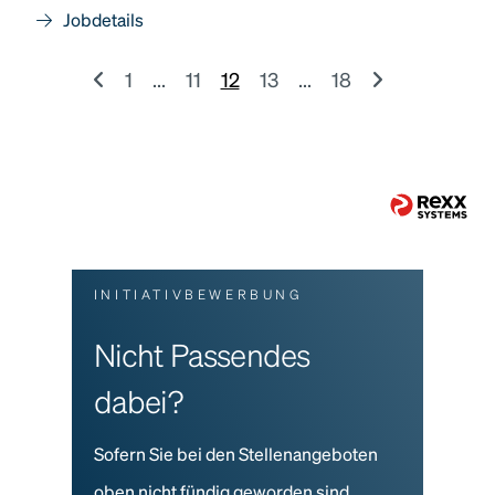
Jobdetails
1
...
11
12
13
...
18
INITIATIVBEWERBUNG
Nicht Passendes
dabei?
Sofern Sie bei den Stellenangeboten
oben nicht fündig geworden sind,