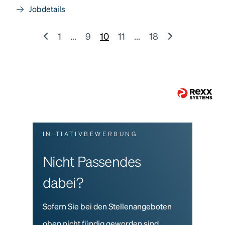
Jobdetails
1
...
9
10
11
...
18
INITIATIVBEWERBUNG
Nicht Passendes
dabei?
Sofern Sie bei den Stellenangeboten
oben nicht fündig geworden sind,