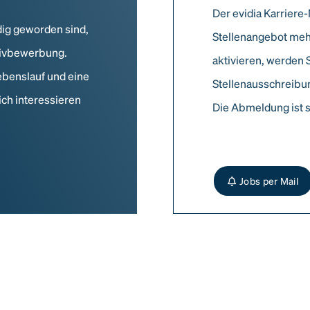
Der evidia Karriere-
dig geworden sind,
Stellenangebot meh
ativbewerbung.
aktivieren, werden 
ebenslauf und eine
Stellenausschreibun
ich interessieren
Die Abmeldung ist s
Jobs per Mail