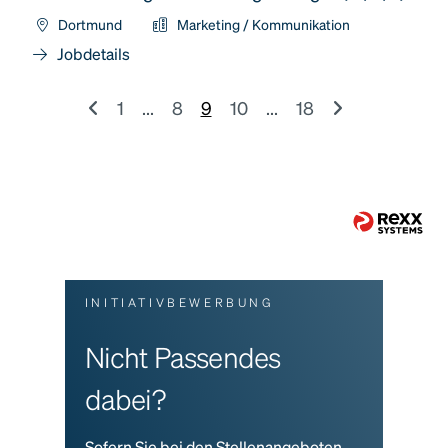
Dortmund
Marketing / Kommunikation
Jobdetails
1
...
8
9
10
...
18
INITIATIVBEWERBUNG
Nicht Passendes
dabei?
Sofern Sie bei den Stellenangeboten