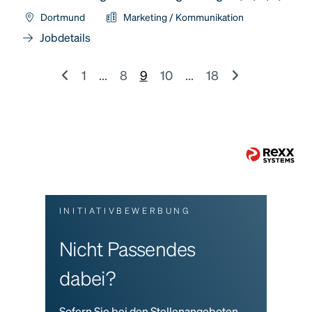
Dortmund
Marketing / Kommunikation
Jobdetails
1
...
8
9
10
...
18
INITIATIVBEWERBUNG
Nicht Passendes
dabei?
Sofern Sie bei den Stellenangeboten