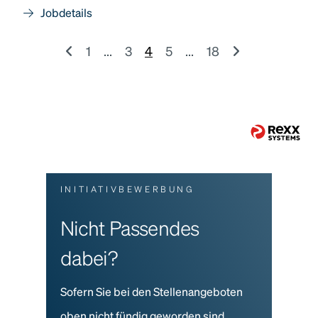
Jobdetails
1
...
3
4
5
...
18
INITIATIVBEWERBUNG
Nicht Passendes
dabei?
Sofern Sie bei den Stellenangeboten
oben nicht fündig geworden sind,