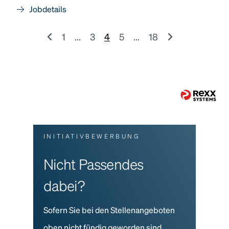
Jobdetails
1
...
3
4
5
...
18
INITIATIVBEWERBUNG
Nicht Passendes
dabei?
Sofern Sie bei den Stellenangeboten
oben nicht fündig geworden sind,