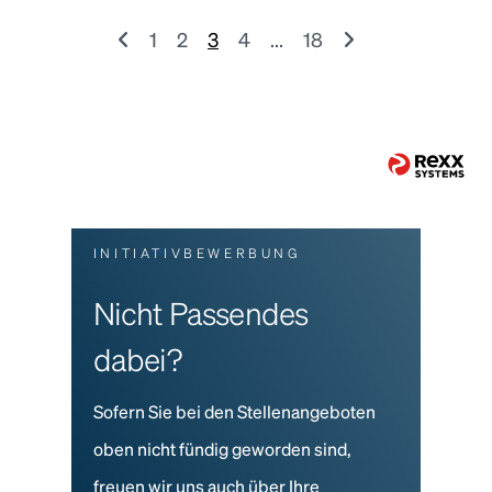
1
2
3
4
...
18
INITIATIVBEWERBUNG
Nicht Passendes
dabei?
Sofern Sie bei den Stellenangeboten
oben nicht fündig geworden sind,
freuen wir uns auch über Ihre