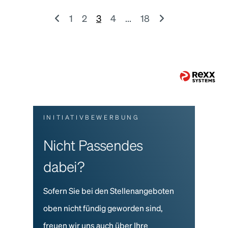
1
2
3
4
...
18
INITIATIVBEWERBUNG
Nicht Passendes
dabei?
Sofern Sie bei den Stellenangeboten
oben nicht fündig geworden sind,
freuen wir uns auch über Ihre