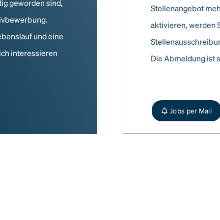
dig geworden sind,
Stellenangebot meh
ativbewerbung.
aktivieren, werden 
ebenslauf und eine
Stellenausschreibun
ich interessieren
Die Abmeldung ist s
Jobs per Mail