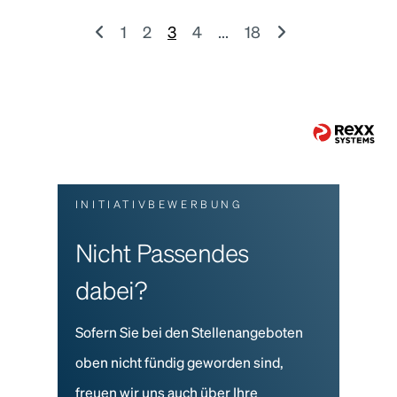
1
2
3
4
...
18
INITIATIVBEWERBUNG
Nicht Passendes
dabei?
Sofern Sie bei den Stellenangeboten
oben nicht fündig geworden sind,
freuen wir uns auch über Ihre