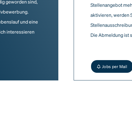
dig geworden sind,
Stellenangebot meh
ativbewerbung.
aktivieren, werden 
ebenslauf und eine
Stellenausschreibun
ich interessieren
Die Abmeldung ist s
Jobs per Mail