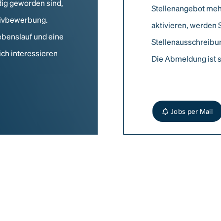
dig geworden sind,
Stellenangebot meh
ativbewerbung.
aktivieren, werden 
ebenslauf und eine
Stellenausschreibun
ich interessieren
Die Abmeldung ist s
Jobs per Mail