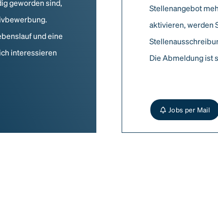
dig geworden sind,
Stellenangebot meh
ativbewerbung.
aktivieren, werden 
ebenslauf und eine
Stellenausschreibun
ich interessieren
Die Abmeldung ist s
Jobs per Mail