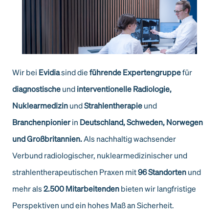
Wir bei
Evidia
sind die
führende Expertengruppe
für
diagnostische
und
interventionelle
Radiologie,
Nuklearmedizin
und
Strahlentherapie
und
Branchenpionier
in
Deutschland,
Schweden, Norwegen
und Großbritannien.
Als nachhaltig wachsender
Verbund radiologischer, nuklearmedizinischer und
strahlentherapeutischen Praxen mit
96 Standorten
und
mehr als
2.500 Mitarbeitenden
bieten wir langfristige
Perspektiven und ein hohes Maß an Sicherheit.