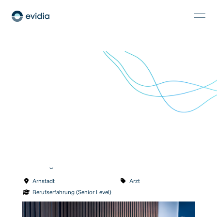
Ärztliche Standortleitung | Facharzt (m/w/d) für
Radiologie
Arnstadt
Arzt
Berufserfahrung (Senior Level)