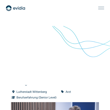
Ärztliche Standortleitung | Facharzt (m/w/d) für
Radiologie
Lutherstadt Wittenberg
Arzt
Berufserfahrung (Senior Level)