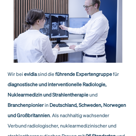
Wir bei
evidia
sind die
führende Expertengruppe
für
diagnostische und interventionelle
Radiologie,
Nuklearmedizin und Strahlentherapie
und
Branchenpionier
in
Deutschland,
Schweden, Norwegen
und Großbritannien
. Als nachhaltig wachsender
Verbund radiologischer, nuklearmedizinischer und
strahlentherapeutischen Praxen mit
96 Standorten
und