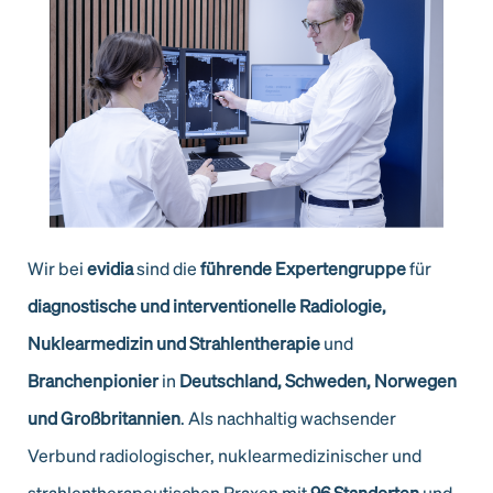
Wir bei
evidia
sind die
führende Expertengruppe
für
diagnostische und interventionelle
Radiologie,
Nuklearmedizin und Strahlentherapie
und
Branchenpionier
in
Deutschland,
Schweden, Norwegen
und Großbritannien
. Als nachhaltig wachsender
Verbund radiologischer, nuklearmedizinischer und
strahlentherapeutischen Praxen mit
96 Standorten
und