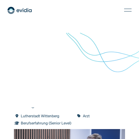
Ärztliche Standortleitung | Facharzt (m/w/d) für
Radiologie
Lutherstadt Wittenberg
Arzt
Berufserfahrung (Senior Level)