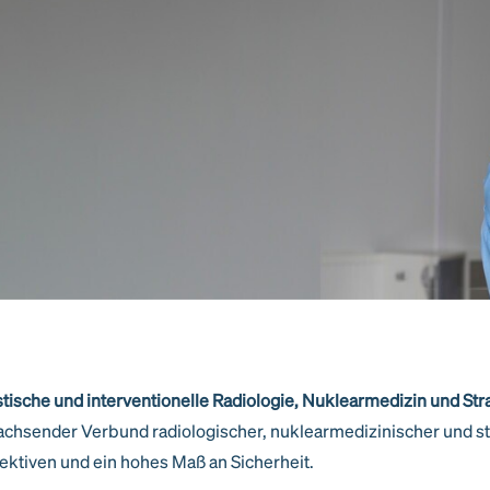
tische und interventionelle Radiologie, Nuklearmedizin und St
chsender Verbund radiologischer, nuklearmedizinischer und s
pektiven und ein hohes Maß an Sicherheit.