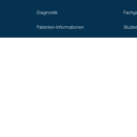
Diagnostik
Fachge
Patienten-Informationen
Studie
Therapie
Indikationen
Social Media