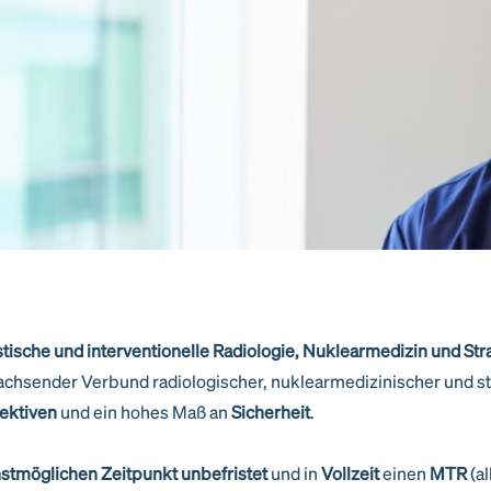
ische und interventionelle Radiologie, Nuklearmedizin und Str
chsender Verbund radiologischer, nuklearmedizinischer und s
ektiven
und ein hohes Maß an
Sicherheit
.
stmöglichen Zeitpunkt
unbefristet
und in
Vollzeit
einen
MTR
(al