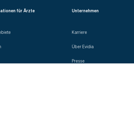
ationen für Ärzte
Unternehmen
biete
Karriere
n
Über Evidia
Presse