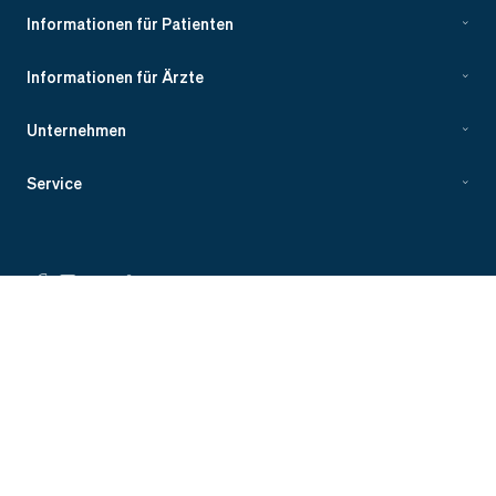
Informationen für Patienten
Informationen für Ärzte
Unternehmen
Service
©
Evidia 2023
Impressum
Datenschutz
Evidia Sweden
Evidia Norway
4ways