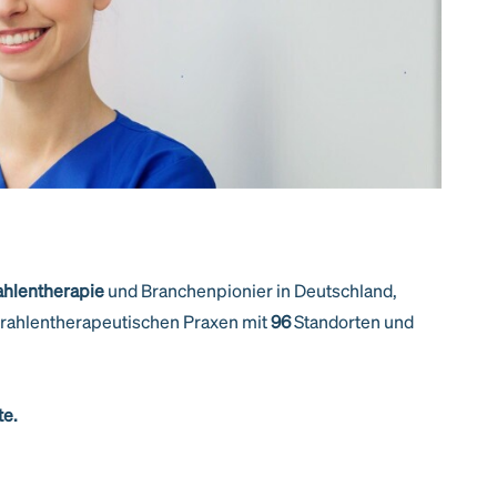
ahlentherapie
und Branchenpionier in Deutschland,
trahlentherapeutischen Praxen mit
96
Standorten und
te.