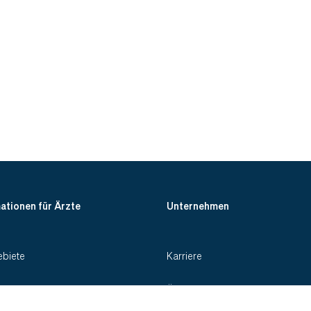
ationen für Ärzte
Unternehmen
biete
Karriere
n
Über Evidia