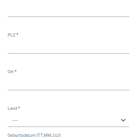
PLZ
*
Ort
*
Land
*
---
Geburtsdatum (TT.MM.JJJJ)