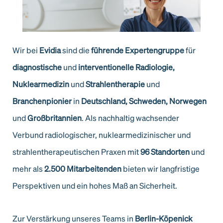
Wir bei
Evidia
sind die
führende Expertengruppe
für
diagnostische
und
interventionelle
Radiologie,
Nuklearmedizin
und
Strahlentherapie
und
Branchenpionier
in
Deutschland,
Schweden, Norwegen
und
Großbritannien
. Als nachhaltig wachsender
Verbund radiologischer, nuklearmedizinischer und
strahlentherapeutischen Praxen mit
96 Standorten
und
mehr als
2.500 Mitarbeitenden
bieten wir langfristige
Perspektiven und ein hohes Maß an Sicherheit.
Zur Verstärkung unseres Teams in
Berlin-Köpenick