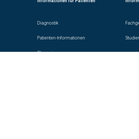
Informationen für Patienten
Inform
Diagnostik
Fachge
Patienten-Informationen
Studie
Therapie
Indikationen
Social Media