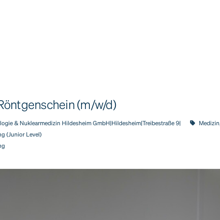
Röntgenschein (m/w/d)
logie & Nuklearmedizin Hildesheim GmbH|Hildesheim|Treibestraße 9|
Medizin
g (Junior Level)
ng