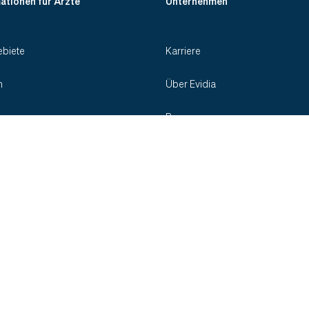
ationen für Ärzte
Unternehmen
biete
Karriere
n
Über Evidia
Presse