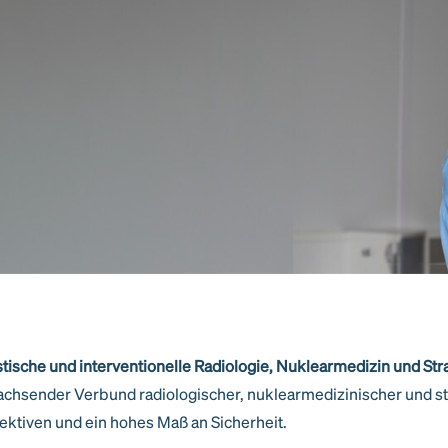
tische und interventionelle Radiologie, Nuklearmedizin und St
chsender Verbund radiologischer, nuklearmedizinischer und s
pektiven und ein hohes Maß an Sicherheit.