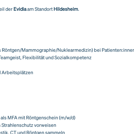
Teil der
Evidia
am Standort
Hildesheim
.
s Röntgen/Mammographie/Nuklearmedizin) bei Patienten:innen 
eamgeist, Flexibilität und Sozialkompetenz
d Arbeitsplätzen
 als MFA mit Röntgenschein (m/w/d)
m Strahlenschutz vorweisen
ostik, CT und Röntgen sammeln