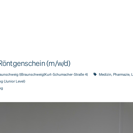
Röntgenschein (m/w/d)
aunschweig I|Braunschweig|Kurt-Schumacher-Straße 4|
Medizin, Pharmazie, 
g (Junior Level)
ng