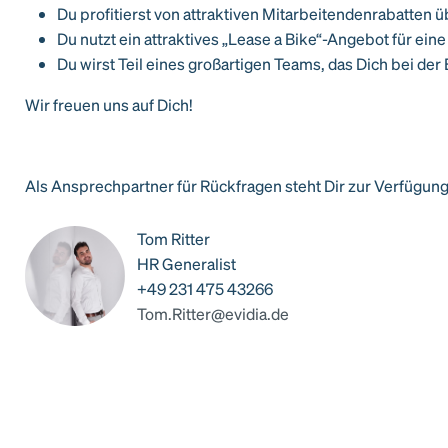
Du profitierst von attraktiven Mitarbeitendenrabatten 
Du nutzt ein attraktives „Lease a Bike“-Angebot für ein
Du wirst Teil eines großartigen Teams, das Dich bei der 
Wir freuen uns auf Dich!
Als Ansprechpartner für Rückfragen steht Dir zur Verfügung
Tom Ritter
HR Generalist
+49 231 475 43266
Tom.Ritter@evidia.de