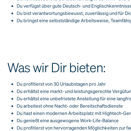
Du verfügst über gute Deutsch- und Englischkenntniss
Du bist verantwortungsbewusst, zuverlässig und für Dic
Du bringst eine selbstständige Arbeitsweise, Teamfähigk
Was wir Dir bieten:
Du profitierst von 30 Urlaubstagen pro Jahr
Du erhältst eine markt- und leistungsgerechte Vergütu
Du erhältst eine unbefristete Anstellung für eine lang
Du arbeitest ohne Nacht- oder Bereitschaftsdienste
Du hast einen modernen Arbeitsplatz mit Hightech-Ge
Du genießt eine ausgewogene Work-Life-Balance
Du profitierst von hervorragenden Möglichkeiten zur f