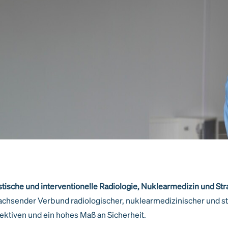
tische und interventionelle Radiologie, Nuklearmedizin und St
chsender Verbund radiologischer, nuklearmedizinischer und s
pektiven und ein hohes Maß an Sicherheit.