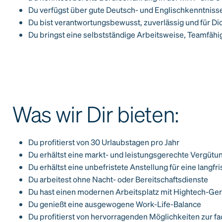
Du verfügst über gute Deutsch- und Englischkenntniss
Du bist verantwortungsbewusst, zuverlässig und für Dic
Du bringst eine selbstständige Arbeitsweise, Teamfähigk
Was wir Dir bieten:
Du profitierst von 30 Urlaubstagen pro Jahr
Du erhältst eine markt- und leistungsgerechte Vergütu
Du erhältst eine unbefristete Anstellung für eine lang
Du arbeitest ohne Nacht- oder Bereitschaftsdienste
Du hast einen modernen Arbeitsplatz mit Hightech-Ge
Du genießt eine ausgewogene Work-Life-Balance
Du profitierst von hervorragenden Möglichkeiten zur f