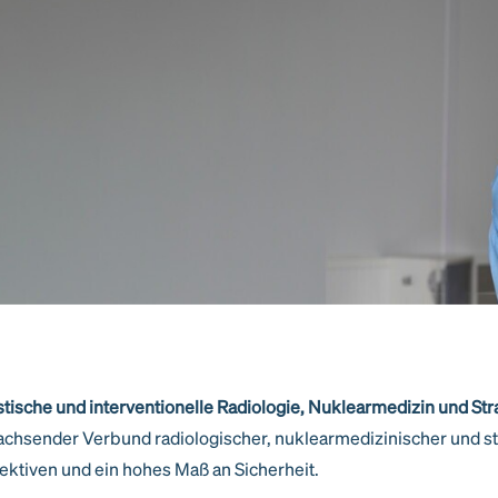
tische und interventionelle Radiologie, Nuklearmedizin und St
chsender Verbund radiologischer, nuklearmedizinischer und s
pektiven und ein hohes Maß an Sicherheit.