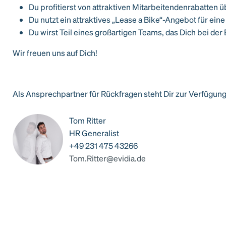
Du profitierst von attraktiven Mitarbeitendenrabatten 
Du nutzt ein attraktives „Lease a Bike“-Angebot für ein
Du wirst Teil eines großartigen Teams, das Dich bei der 
Wir freuen uns auf Dich!
Als Ansprechpartner für Rückfragen steht Dir zur Verfügung
Tom Ritter
HR Generalist
+49 231 475 43266
Tom.Ritter@evidia.de