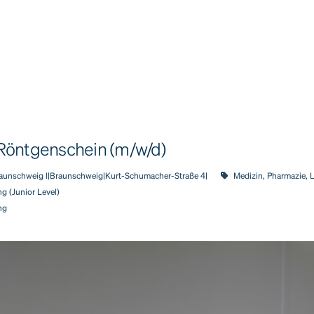
Röntgenschein (m/w/d)
aunschweig I|Braunschweig|Kurt-Schumacher-Straße 4|
Medizin, Pharmazie, 
g (Junior Level)
ng