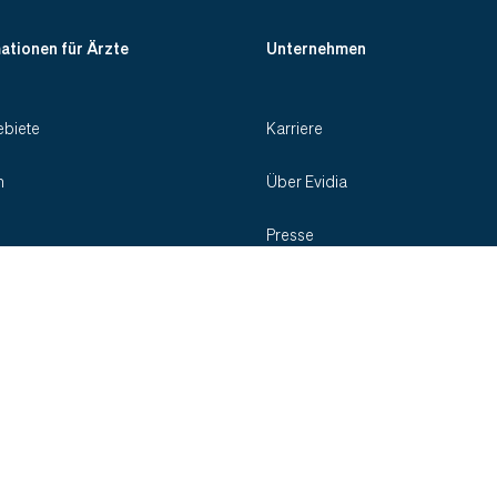
ationen für Ärzte
Unternehmen
biete
Karriere
n
Über Evidia
Presse