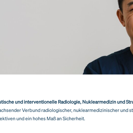
tische und interventionelle Radiologie, Nuklearmedizin und St
chsender Verbund radiologischer, nuklearmedizinischer und s
pektiven und ein hohes Maß an Sicherheit.