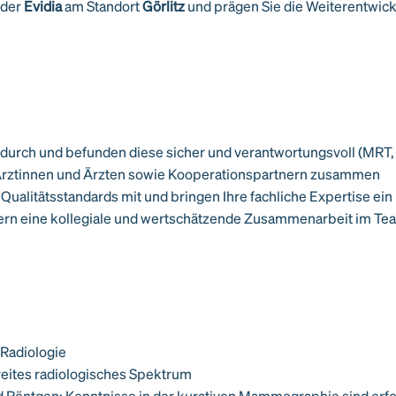
 der
Evidia
am Standort
Görlitz
und prägen Sie die Weiterentwick
 durch und befunden diese sicher und verantwortungsvoll (MRT,
n Ärztinnen und Ärzten sowie Kooperationspartnern zusammen
Qualitätsstandards mit und bringen Ihre fachliche Expertise ein
rdern eine kollegiale und wertschätzende Zusammenarbeit im Te
 Radiologie
reites radiologisches Spektrum
d Röntgen; Kenntnisse in der kurativen Mammographie sind erfo