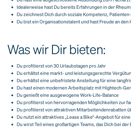
Idealerweise hast Du bereits Erfahrungen in der Rheu
Du zeichnest Dich durch soziale Kompetenz, Patienten-
Du bist ein Organisationstalent und hast Freude an den
Was wir Dir bieten:
Du profitierst von 30 Urlaubstagen pro Jahr
Du erhältst eine markt- und leistungsgerechte Vergütu
Du erhältst eine unbefristete Anstellung für eine lang
Du hast einen modernen Arbeitsplatz mit Hightech-Ge
Du genießt eine ausgewogene Work-Life-Balance
Du profitierst von hervorragenden Möglichkeiten zur f
Du profitierst von attraktiven Mitarbeitendenrabatten 
Du nutzt ein attraktives „Lease a Bike“-Angebot für ein
Du wirst Teil eines großartigen Teams, das Dich bei der 