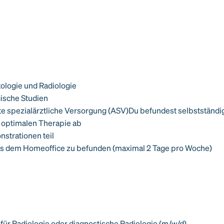
tologie und Radiologie
gische Studien
te spezialärztliche Versorgung (ASV)Du befundest selbstständi
 optimalen Therapie ab
strationen teil
aus dem Homeoffice zu befund­en (maximal 2 Tage pro Woche)
ür Radiologie oder diagnostische Radiologie (m/w/d)