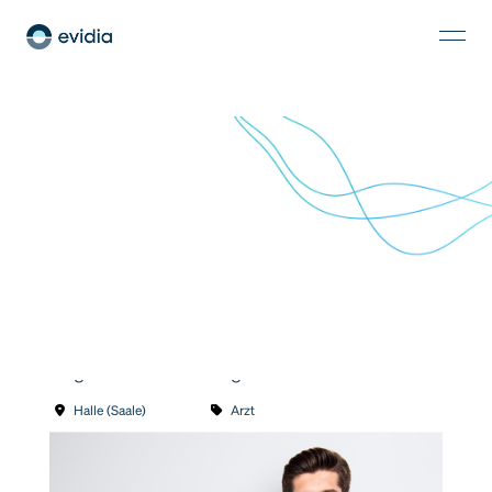
Facharzt (m/w/d) für Radiologie oder
diagnostische Radiologie
Halle (Saale)
Arzt