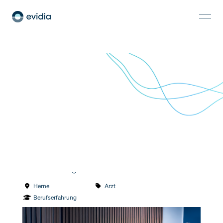
Facharzt (m/w/d) für Radiologie oder
Neuroradiologe
Herne
Arzt
Berufserfahrung