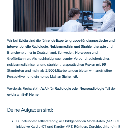
Wir bei
Evidia
sind die
führende Expertengruppe für diagnostische und
interventionelle Radiologie, Nuklearmedizin und Strahlentherapie
und
Branchenpionier in Deutschland, Schweden, Norwegen und
Großbritannien. Als nachhaltig wachsender Verbund radiologischer,
nuklearmedizinischer und strahlentherapeutischen Praxen mit
96
Standorten und mehr als
2.500
Mitarbeitenden bieten wir langfristige
Perspektiven und ein hohes Maß an
Sicherheit
.
Werde als
Facharzt (m/w/d) für Radiologie oder Neuroradiologie
Teil der
evidia
am
EvK Herne
Deine Aufgaben sind:
Du befundest selbstständig alle bildgebenden Modalitäten (MRT, CT
inklusive Kardio-CT und Kardio-MRT, Röntgen, Durchleuchtung) mit