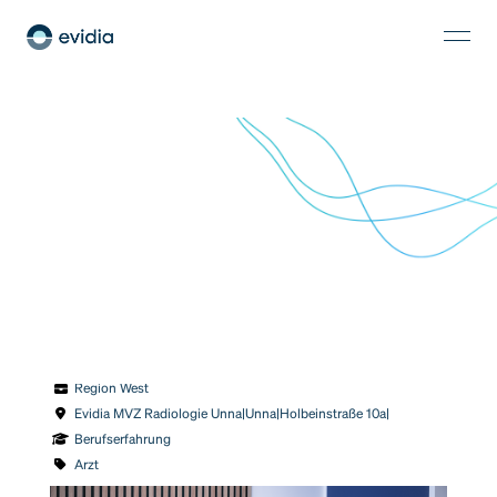
Facharzt für Radiologie (m/w/d)
Region West
Evidia MVZ Radiologie Unna|Unna|Holbeinstraße 10a|
Berufserfahrung
Arzt